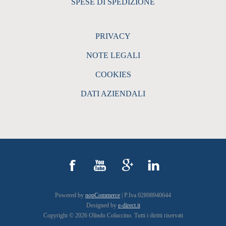
SPESE DI SPEDIZIONE
PRIVACY
NOTE LEGALI
COOKIES
DATI AZIENDALI
Powered by
nopCommerce
| P.Iva 02898940644
Designed by
e-direct.it
Copyright © 2026 Olindo Coluccino. Tutti i diritti riservati